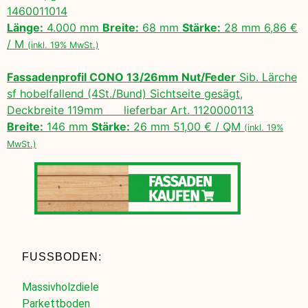
1460011014
Länge:
4.000 mm
Breite:
68 mm
Stärke:
28 mm 6,86 €
/ M
(inkl. 19% MwSt.)
Fassadenprofil CONO 13/26mm Nut/Feder
Sib. Lärche
sf hobelfallend (4St./Bund) Sichtseite gesägt,
Deckbreite 119mm lieferbar Art. 1120000113
Breite:
146 mm
Stärke:
26 mm 51,00 € / QM
(inkl. 19%
MwSt.)
FUSSBODEN:
Massivholzdiele
Parkettboden