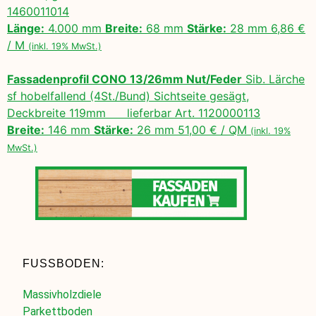
1460011014
Länge:
4.000 mm
Breite:
68 mm
Stärke:
28 mm 6,86 €
/ M
(inkl. 19% MwSt.)
Fassadenprofil CONO 13/26mm Nut/Feder
Sib. Lärche
sf hobelfallend (4St./Bund) Sichtseite gesägt,
Deckbreite 119mm lieferbar Art. 1120000113
Breite:
146 mm
Stärke:
26 mm 51,00 € / QM
(inkl. 19%
MwSt.)
FUSSBODEN:
Massivholzdiele
Parkettboden