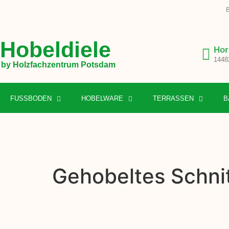
B
Hobeldiele
Hor
1448
by Holzfachzentrum Potsdam
FUSSBODEN
HOBELWARE
TERRASSEN
B
Gehobeltes Schnit