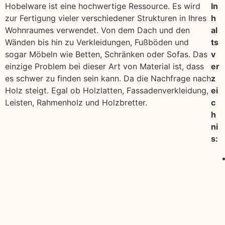
Hobelware ist eine hochwertige Ressource. Es wird
In
zur Fertigung vieler verschiedener Strukturen in Ihres
h
Wohnraumes verwendet. Von dem Dach und den
al
Wänden bis hin zu Verkleidungen, Fußböden und
ts
sogar Möbeln wie Betten, Schränken oder Sofas. Das
v
einzige Problem bei dieser Art von Material ist, dass
er
es schwer zu finden sein kann. Da die Nachfrage nach
z
Holz steigt. Egal ob Holzlatten, Fassadenverkleidung,
ei
Leisten, Rahmenholz und Holzbretter.
c
h
ni
s: