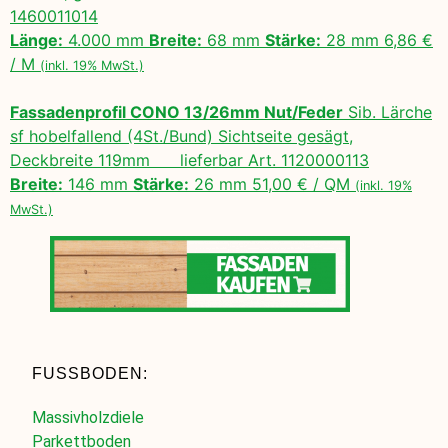
1460011014
Länge:
4.000 mm
Breite:
68 mm
Stärke:
28 mm 6,86 €
/ M
(inkl. 19% MwSt.)
Fassadenprofil CONO 13/26mm Nut/Feder
Sib. Lärche
sf hobelfallend (4St./Bund) Sichtseite gesägt,
Deckbreite 119mm lieferbar Art. 1120000113
Breite:
146 mm
Stärke:
26 mm 51,00 € / QM
(inkl. 19%
MwSt.)
FUSSBODEN:
Massivholzdiele
Parkettboden