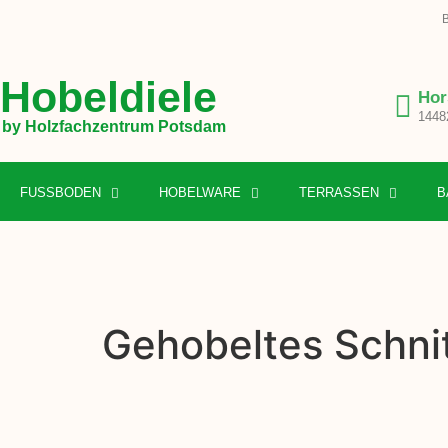
B
Hobeldiele
Hor
1448
by Holzfachzentrum Potsdam
FUSSBODEN
HOBELWARE
TERRASSEN
B
Gehobeltes Schnit