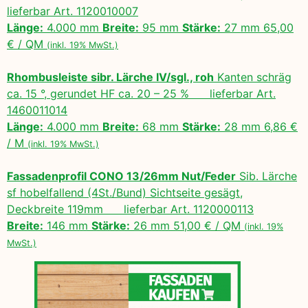
lieferbar Art. 1120010007
Länge:
4.000 mm
Breite:
95 mm
Stärke:
27 mm 65,00
€ / QM
(inkl. 19% MwSt.)
Rhombusleiste sibr. Lärche IV/sgl., roh
Kanten schräg
ca. 15 °, gerundet HF ca. 20 – 25 % lieferbar Art.
1460011014
Länge:
4.000 mm
Breite:
68 mm
Stärke:
28 mm 6,86 €
/ M
(inkl. 19% MwSt.)
Fassadenprofil CONO 13/26mm Nut/Feder
Sib. Lärche
sf hobelfallend (4St./Bund) Sichtseite gesägt,
Deckbreite 119mm lieferbar Art. 1120000113
Breite:
146 mm
Stärke:
26 mm 51,00 € / QM
(inkl. 19%
MwSt.)