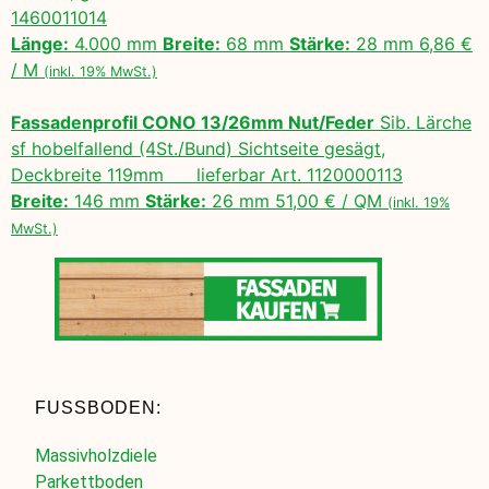
1460011014
Länge:
4.000 mm
Breite:
68 mm
Stärke:
28 mm 6,86 €
/ M
(inkl. 19% MwSt.)
Fassadenprofil CONO 13/26mm Nut/Feder
Sib. Lärche
sf hobelfallend (4St./Bund) Sichtseite gesägt,
Deckbreite 119mm lieferbar Art. 1120000113
Breite:
146 mm
Stärke:
26 mm 51,00 € / QM
(inkl. 19%
MwSt.)
FUSSBODEN:
Massivholzdiele
Parkettboden