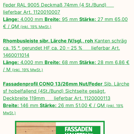
Feder RAL 9005 Deckmaß 74mm (4 St./Bund)
lieferbar Art. 1120010007
Länge:
4.000 mm
Breite:
95 mm
Stärke:
27 mm 65,00
€ / QM
(inkl. 19% MwSt.)
Rhombusleiste sibr. Lärche IV/sgl., roh
Kanten schräg
ca. 15 °, gerundet HF ca. 20 – 25 % lieferbar Art.
1460011014
Länge:
4.000 mm
Breite:
68 mm
Stärke:
28 mm 6,86 €
/ M
(inkl. 19% MwSt.)
Fassadenprofil CONO 13/26mm Nut/Feder
Sib. Lärche
sf hobelfallend (4St./Bund) Sichtseite gesägt,
Deckbreite 119mm lieferbar Art. 1120000113
Breite:
146 mm
Stärke:
26 mm 51,00 € / QM
(inkl. 19%
MwSt.)