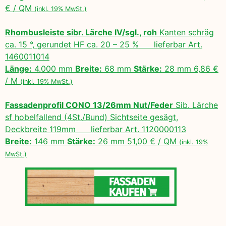
€ / QM
(inkl. 19% MwSt.)
Rhombusleiste sibr. Lärche IV/sgl., roh
Kanten schräg
ca. 15 °, gerundet HF ca. 20 – 25 % lieferbar Art.
1460011014
Länge:
4.000 mm
Breite:
68 mm
Stärke:
28 mm 6,86 €
/ M
(inkl. 19% MwSt.)
Fassadenprofil CONO 13/26mm Nut/Feder
Sib. Lärche
sf hobelfallend (4St./Bund) Sichtseite gesägt,
Deckbreite 119mm lieferbar Art. 1120000113
Breite:
146 mm
Stärke:
26 mm 51,00 € / QM
(inkl. 19%
MwSt.)