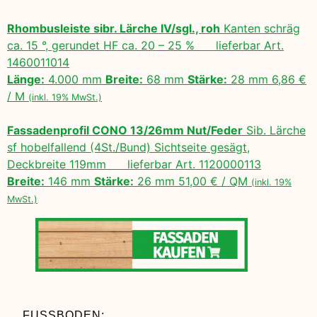
Rhombusleiste sibr. Lärche IV/sgl., roh
Kanten schräg
ca. 15 °, gerundet HF ca. 20 – 25 % lieferbar Art.
1460011014
Länge:
4.000 mm
Breite:
68 mm
Stärke:
28 mm 6,86 €
/ M
(inkl. 19% MwSt.)
Fassadenprofil CONO 13/26mm Nut/Feder
Sib. Lärche
sf hobelfallend (4St./Bund) Sichtseite gesägt,
Deckbreite 119mm lieferbar Art. 1120000113
Breite:
146 mm
Stärke:
26 mm 51,00 € / QM
(inkl. 19%
MwSt.)
FUSSBODEN: