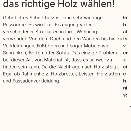
das richtige Holz wählen!
Gehobeltes Schnittholz ist eine sehr wichtige
In
Ressource. Es wird zur Erzeugung vieler
h
verschiedener Strukturen in Ihrer Wohnung
al
verwendet. Von dem Dach und den Wänden bis hin zu
ts
Verkleidungen, Fußböden und sogar Möbeln wie
v
Schränken, Betten oder Sofas. Das einzige Problem
er
bei dieser Art von Material ist, dass es schwer zu
z
finden sein kann. Da die Nachfrage nach Holz steigt.
ei
Egal ob Rahmenholz, Holzbretter, Leisten, Holzlatten
c
und Fassadenverkleidung.
h
ni
s: