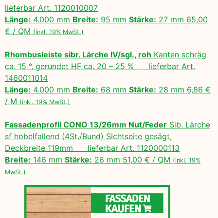
lieferbar Art. 1120010007
Länge:
4.000 mm
Breite:
95 mm
Stärke:
27 mm 65,00
€ / QM
(inkl. 19% MwSt.)
Rhombusleiste sibr. Lärche IV/sgl., roh
Kanten schräg
ca. 15 °, gerundet HF ca. 20 – 25 % lieferbar Art.
1460011014
Länge:
4.000 mm
Breite:
68 mm
Stärke:
28 mm 6,86 €
/ M
(inkl. 19% MwSt.)
Fassadenprofil CONO 13/26mm Nut/Feder
Sib. Lärche
sf hobelfallend (4St./Bund) Sichtseite gesägt,
Deckbreite 119mm lieferbar Art. 1120000113
Breite:
146 mm
Stärke:
26 mm 51,00 € / QM
(inkl. 19%
MwSt.)