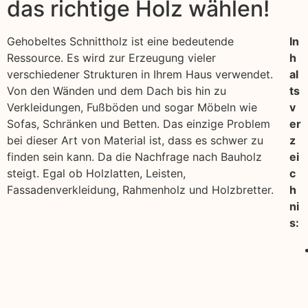
das richtige Holz wählen!
Gehobeltes Schnittholz ist eine bedeutende
In
Ressource. Es wird zur Erzeugung vieler
h
verschiedener Strukturen in Ihrem Haus verwendet.
al
Von den Wänden und dem Dach bis hin zu
ts
Verkleidungen, Fußböden und sogar Möbeln wie
v
Sofas, Schränken und Betten. Das einzige Problem
er
bei dieser Art von Material ist, dass es schwer zu
z
finden sein kann. Da die Nachfrage nach Bauholz
ei
steigt. Egal ob Holzlatten, Leisten,
c
Fassadenverkleidung, Rahmenholz und Holzbretter.
h
ni
s: