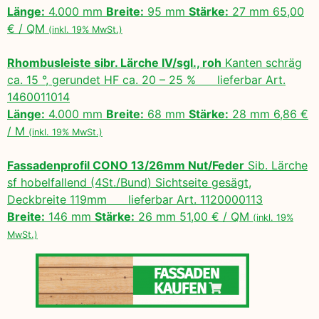
Länge:
4.000 mm
Breite:
95 mm
Stärke:
27 mm 65,00
€ / QM
(inkl. 19% MwSt.)
Rhombusleiste sibr. Lärche IV/sgl., roh
Kanten schräg
ca. 15 °, gerundet HF ca. 20 – 25 % lieferbar Art.
1460011014
Länge:
4.000 mm
Breite:
68 mm
Stärke:
28 mm 6,86 €
/ M
(inkl. 19% MwSt.)
Fassadenprofil CONO 13/26mm Nut/Feder
Sib. Lärche
sf hobelfallend (4St./Bund) Sichtseite gesägt,
Deckbreite 119mm lieferbar Art. 1120000113
Breite:
146 mm
Stärke:
26 mm 51,00 € / QM
(inkl. 19%
MwSt.)