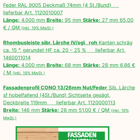
Feder RAL 9005 Deckmaß 74mm (4 St./Bund)
lieferbar Art. 1120010007
Länge:
4.000 mm
Breite:
95 mm
Stärke:
27 mm 65,00
€ / QM
(inkl. 19% MwSt.)
Rhombusleiste sibr. Lärche IV/sgl., roh
Kanten schräg
ca. 15 °, gerundet HF ca. 20 – 25 % lieferbar Art.
1460011014
Länge:
4.000 mm
Breite:
68 mm
Stärke:
28 mm 6,86 €
/ M
(inkl. 19% MwSt.)
Fassadenprofil CONO 13/26mm Nut/Feder
Sib. Lärche
sf hobelfallend (4St./Bund) Sichtseite gesägt,
Deckbreite 119mm lieferbar Art. 1120000113
Breite:
146 mm
Stärke:
26 mm 51,00 € / QM
(inkl. 19%
MwSt.)