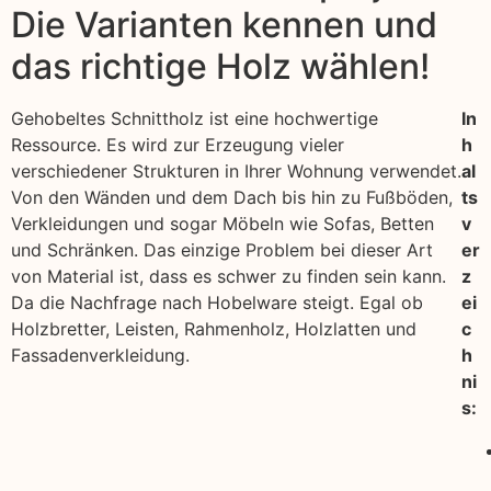
Die Varianten kennen und
das richtige Holz wählen!
Gehobeltes Schnittholz ist eine hochwertige
In
Ressource. Es wird zur Erzeugung vieler
h
verschiedener Strukturen in Ihrer Wohnung verwendet.
al
Von den Wänden und dem Dach bis hin zu Fußböden,
ts
Verkleidungen und sogar Möbeln wie Sofas, Betten
v
und Schränken. Das einzige Problem bei dieser Art
er
von Material ist, dass es schwer zu finden sein kann.
z
Da die Nachfrage nach Hobelware steigt. Egal ob
ei
Holzbretter, Leisten, Rahmenholz, Holzlatten und
c
Fassadenverkleidung.
h
ni
s: