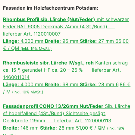
Fassaden im Holzfachzentrum Potsdam:
Rhombus Profil sib. Lärche (Nut/Feder)
mit schwarzer
Feder RAL 9005 Deckmaß 74mm (4 St./Bund)
lieferbar Art. 1120010007
Länge:
4.000 mm
Breite:
95 mm
Stärke:
27 mm 65,00
€ / QM
(inkl. 19% MwSt.)
Rhombusleiste sibr. Lärche IV/sgl., roh
Kanten schräg
ca. 15 °, gerundet HF ca. 20 – 25 % lieferbar Art.
1460011014
Länge:
4.000 mm
Breite:
68 mm
Stärke:
28 mm 6,86 €
/ M
(inkl. 19% MwSt.)
Fassadenprofil CONO 13/26mm Nut/Feder
Sib. Lärche
sf hobelfallend (4St./Bund) Sichtseite gesägt,
Deckbreite 119mm lieferbar Art. 1120000113
Breite:
146 mm
Stärke:
26 mm 51,00 € / QM
(inkl. 19%