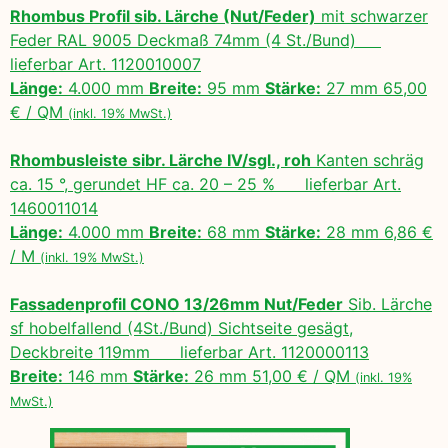
Rhombus Profil sib. Lärche (Nut/Feder)
mit schwarzer
Feder RAL 9005 Deckmaß 74mm (4 St./Bund)
lieferbar Art. 1120010007
Länge:
4.000 mm
Breite:
95 mm
Stärke:
27 mm 65,00
€ / QM
(inkl. 19% MwSt.)
Rhombusleiste sibr. Lärche IV/sgl., roh
Kanten schräg
ca. 15 °, gerundet HF ca. 20 – 25 % lieferbar Art.
1460011014
Länge:
4.000 mm
Breite:
68 mm
Stärke:
28 mm 6,86 €
/ M
(inkl. 19% MwSt.)
Fassadenprofil CONO 13/26mm Nut/Feder
Sib. Lärche
sf hobelfallend (4St./Bund) Sichtseite gesägt,
Deckbreite 119mm lieferbar Art. 1120000113
Breite:
146 mm
Stärke:
26 mm 51,00 € / QM
(inkl. 19%
MwSt.)