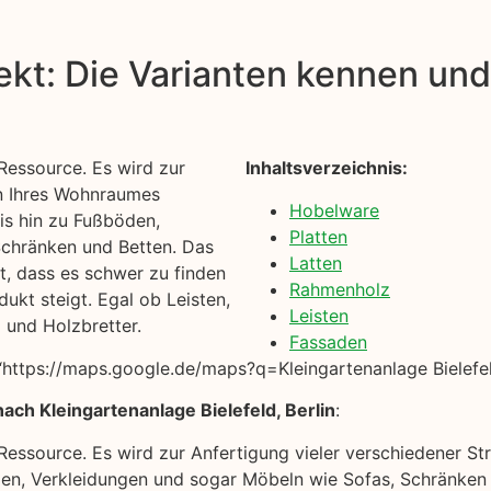
kt: Die Varianten kennen und 
 Ressource. Es wird zur
Inhaltsverzeichnis:
in Ihres Wohnraumes
Hobelware
s hin zu Fußböden,
Platten
Schränken und Betten. Das
Latten
st, dass es schwer zu finden
Rahmenholz
ukt steigt. Egal ob Leisten,
Leisten
 und Holzbretter.
Fassaden
ttps://maps.google.de/maps?q=Kleingartenanlage Bielefeld
ach Kleingartenanlage Bielefeld, Berlin
:
e Ressource. Es wird zur Anfertigung vieler verschiedener 
n, Verkleidungen und sogar Möbeln wie Sofas, Schränken u