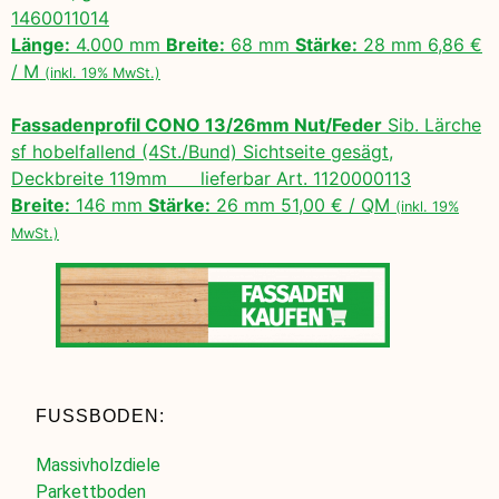
1460011014
Länge:
4.000 mm
Breite:
68 mm
Stärke:
28 mm 6,86 €
/ M
(inkl. 19% MwSt.)
Fassadenprofil CONO 13/26mm Nut/Feder
Sib. Lärche
sf hobelfallend (4St./Bund) Sichtseite gesägt,
Deckbreite 119mm lieferbar Art. 1120000113
Breite:
146 mm
Stärke:
26 mm 51,00 € / QM
(inkl. 19%
MwSt.)
FUSSBODEN:
Massivholzdiele
Parkettboden