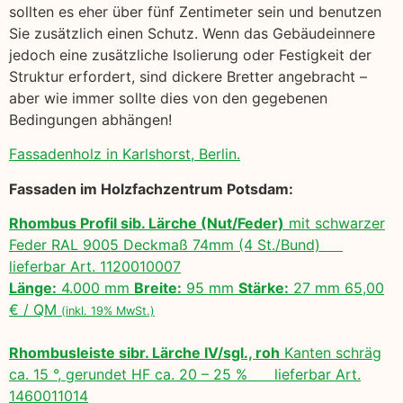
sollten es eher über fünf Zentimeter sein und benutzen
Sie zusätzlich einen Schutz. Wenn das Gebäudeinnere
jedoch eine zusätzliche Isolierung oder Festigkeit der
Struktur erfordert, sind dickere Bretter angebracht –
aber wie immer sollte dies von den gegebenen
Bedingungen abhängen!
Fassadenholz in Karlshorst, Berlin.
Fassaden im Holzfachzentrum Potsdam:
Rhombus Profil sib. Lärche (Nut/Feder)
mit schwarzer
Feder RAL 9005 Deckmaß 74mm (4 St./Bund)
lieferbar Art. 1120010007
Länge:
4.000 mm
Breite:
95 mm
Stärke:
27 mm 65,00
€ / QM
(inkl. 19% MwSt.)
Rhombusleiste sibr. Lärche IV/sgl., roh
Kanten schräg
ca. 15 °, gerundet HF ca. 20 – 25 % lieferbar Art.
1460011014