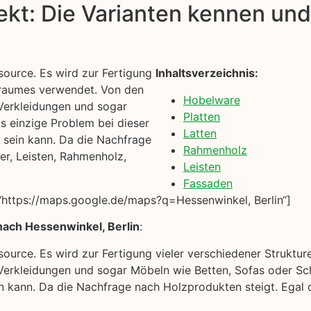
kt: Die Varianten kennen und 
source. Es wird zur Fertigung
Inhaltsverzeichnis:
hnraumes verwendet. Von den
Hobelware
Verkleidungen und sogar
Platten
s einzige Problem bei dieser
Latten
n sein kann. Da die Nachfrage
Rahmenholz
er, Leisten, Rahmenholz,
Leisten
Fassaden
https://maps.google.de/maps?q=Hessenwinkel, Berlin“]
nach Hessenwinkel, Berlin
:
ssource. Es wird zur Fertigung vieler verschiedener Strukt
rkleidungen und sogar Möbeln wie Betten, Sofas oder Sch
in kann. Da die Nachfrage nach Holzprodukten steigt. Egal 