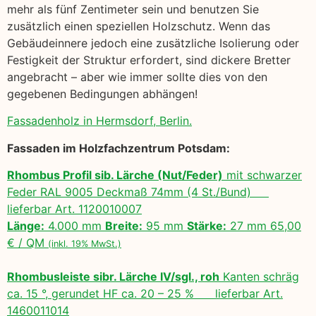
mehr als fünf Zentimeter sein und benutzen Sie
zusätzlich einen speziellen Holzschutz. Wenn das
Gebäudeinnere jedoch eine zusätzliche Isolierung oder
Festigkeit der Struktur erfordert, sind dickere Bretter
angebracht – aber wie immer sollte dies von den
gegebenen Bedingungen abhängen!
Fassadenholz in Hermsdorf, Berlin.
Fassaden im Holzfachzentrum Potsdam:
Rhombus Profil sib. Lärche (Nut/Feder)
mit schwarzer
Feder RAL 9005 Deckmaß 74mm (4 St./Bund)
lieferbar Art. 1120010007
Länge:
4.000 mm
Breite:
95 mm
Stärke:
27 mm 65,00
€ / QM
(inkl. 19% MwSt.)
Rhombusleiste sibr. Lärche IV/sgl., roh
Kanten schräg
ca. 15 °, gerundet HF ca. 20 – 25 % lieferbar Art.
1460011014