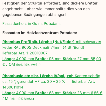
Festigkeit der Struktur erfordert, sind dickere Bretter
angebracht – aber wie immer sollte dies von den
gegebenen Bedingungen abhängen!
Fassadenholz in Golm, Potsdam.
Fassaden im Holzfachzentrum Potsdam:
Rhombus Profil sib. Lärche (Nut/Feder)
mit schwarzer
Feder RAL 9005 Deckmaß 74mm (4 St./Bund)
lieferbar Art. 1120010007
Länge:
4.000 mm
Breite:
95 mm
Stärke:
27 mm 65,00
€ / QM
(inkl. 19% MwSt.)
Rhombusleiste sibr. Lärche IV/sgl., roh
Kanten schräg
ca. 15 °, gerundet HF ca. 20 – 25 % lieferbar Art.
1460011014
Länge:
4.000 mm
Breite:
68 mm
Stärke:
28 mm 6,86 €
/ M
(inkl. 19% MwSt.)