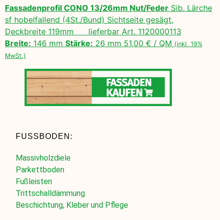
Fassadenprofil CONO 13/26mm Nut/Feder
Sib. Lärche
sf hobelfallend (4St./Bund) Sichtseite gesägt,
Deckbreite 119mm lieferbar Art. 1120000113
Breite:
146 mm
Stärke:
26 mm 51,00 € / QM
(inkl. 19%
MwSt.)
FUSSBODEN:
Massivholzdiele
Parkettboden
Fußleisten
Trittschalldämmung
Beschichtung, Kleber und Pflege