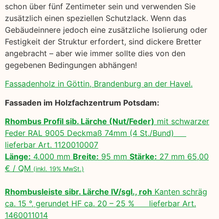
schon über fünf Zentimeter sein und verwenden Sie
zusätzlich einen speziellen Schutzlack. Wenn das
Gebäudeinnere jedoch eine zusätzliche Isolierung oder
Festigkeit der Struktur erfordert, sind dickere Bretter
angebracht – aber wie immer sollte dies von den
gegebenen Bedingungen abhängen!
Fassadenholz in Göttin, Brandenburg an der Havel.
Fassaden im Holzfachzentrum Potsdam:
Rhombus Profil sib. Lärche (Nut/Feder)
mit schwarzer
Feder RAL 9005 Deckmaß 74mm (4 St./Bund)
lieferbar Art. 1120010007
Länge:
4.000 mm
Breite:
95 mm
Stärke:
27 mm 65,00
€ / QM
(inkl. 19% MwSt.)
Rhombusleiste sibr. Lärche IV/sgl., roh
Kanten schräg
ca. 15 °, gerundet HF ca. 20 – 25 % lieferbar Art.
1460011014