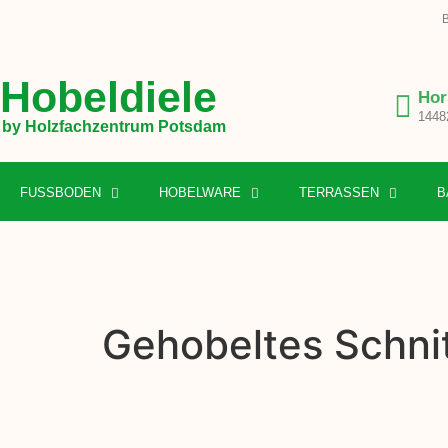
B
Hobeldiele
Hor
1448
by Holzfachzentrum Potsdam
FUSSBODEN
HOBELWARE
TERRASSEN
B
Gehobeltes Schnit