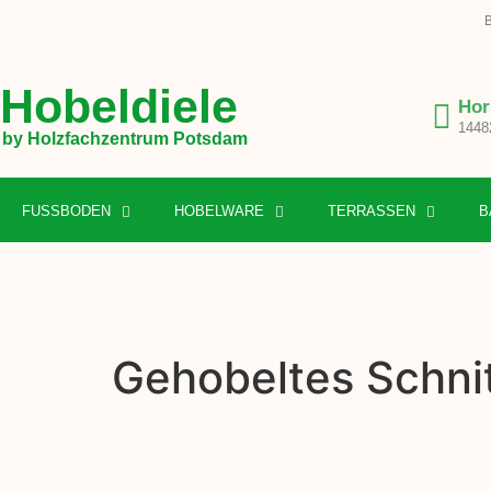
B
Hobeldiele
Hor
1448
by Holzfachzentrum Potsdam
FUSSBODEN
HOBELWARE
TERRASSEN
B
Gehobeltes Schnit