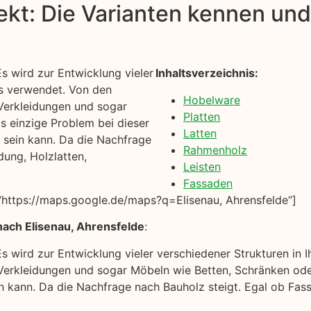
kt: Die Varianten kennen und 
s wird zur Entwicklung vieler
Inhaltsverzeichnis:
es verwendet. Von den
Hobelware
Verkleidungen und sogar
Platten
s einzige Problem bei dieser
Latten
n sein kann. Da die Nachfrage
Rahmenholz
dung, Holzlatten,
Leisten
Fassaden
https://maps.google.de/maps?q=Elisenau, Ahrensfelde“]
nach Elisenau, Ahrensfelde
:
Es wird zur Entwicklung vieler verschiedener Strukturen i
rkleidungen und sogar Möbeln wie Betten, Schränken oder
ein kann. Da die Nachfrage nach Bauholz steigt. Egal ob Fa