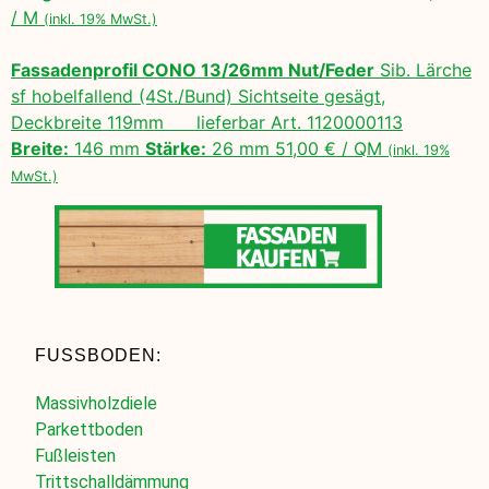
/ M
(inkl. 19% MwSt.)
Fassadenprofil CONO 13/26mm Nut/Feder
Sib. Lärche
sf hobelfallend (4St./Bund) Sichtseite gesägt,
Deckbreite 119mm lieferbar Art. 1120000113
Breite:
146 mm
Stärke:
26 mm 51,00 € / QM
(inkl. 19%
MwSt.)
FUSSBODEN:
Massivholzdiele
Parkettboden
Fußleisten
Trittschalldämmung