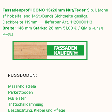
Fassadenprofil CONO 13/26mm Nut/Feder
Sib. Lärche
sf hobelfallend (4St./Bund) Sichtseite gesägt,
Deckbreite 119mm lieferbar Art. 1120000113
Breite:
146 mm
Stärke:
26 mm 51,00 € / QM
(inkl. 19%
MwSt.)
FUSSBODEN:
Massivholzdiele
Parkettboden
Fußleisten
Trittschalldämmung
Beschichtung, Kleber und Pflege