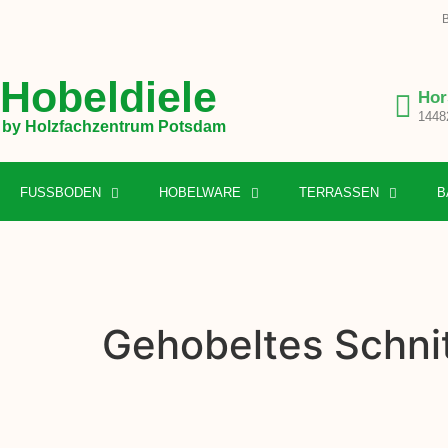
B
Hobeldiele
Hor
1448
by Holzfachzentrum Potsdam
FUSSBODEN
HOBELWARE
TERRASSEN
B
Gehobeltes Schni