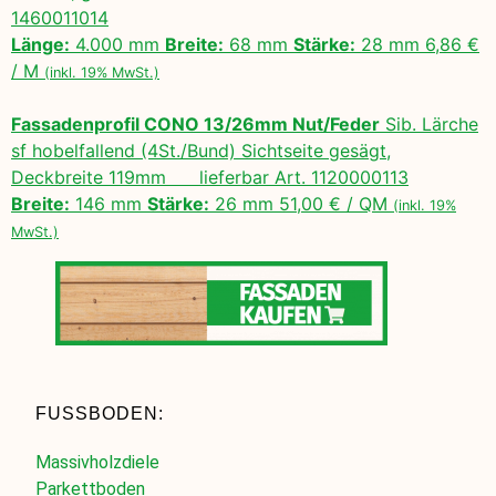
1460011014
Länge:
4.000 mm
Breite:
68 mm
Stärke:
28 mm 6,86 €
/ M
(inkl. 19% MwSt.)
Fassadenprofil CONO 13/26mm Nut/Feder
Sib. Lärche
sf hobelfallend (4St./Bund) Sichtseite gesägt,
Deckbreite 119mm lieferbar Art. 1120000113
Breite:
146 mm
Stärke:
26 mm 51,00 € / QM
(inkl. 19%
MwSt.)
FUSSBODEN:
Massivholzdiele
Parkettboden