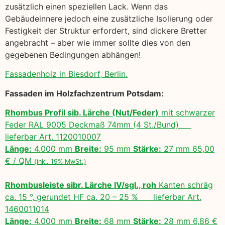
zusätzlich einen speziellen Lack. Wenn das
Gebäudeinnere jedoch eine zusätzliche Isolierung oder
Festigkeit der Struktur erfordert, sind dickere Bretter
angebracht – aber wie immer sollte dies von den
gegebenen Bedingungen abhängen!
Fassadenholz in Biesdorf, Berlin.
Fassaden im Holzfachzentrum Potsdam:
Rhombus Profil sib. Lärche (Nut/Feder)
mit schwarzer
Feder RAL 9005 Deckmaß 74mm (4 St./Bund)
lieferbar Art. 1120010007
Länge:
4.000 mm
Breite:
95 mm
Stärke:
27 mm 65,00
€ / QM
(inkl. 19% MwSt.)
Rhombusleiste sibr. Lärche IV/sgl., roh
Kanten schräg
ca. 15 °, gerundet HF ca. 20 – 25 % lieferbar Art.
1460011014
Länge:
4.000 mm
Breite:
68 mm
Stärke:
28 mm 6,86 €