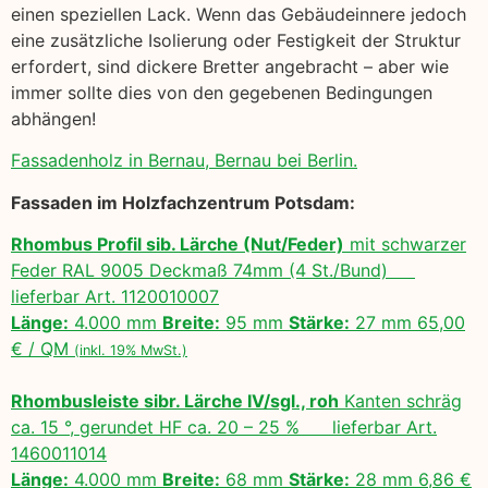
einen speziellen Lack. Wenn das Gebäudeinnere jedoch
eine zusätzliche Isolierung oder Festigkeit der Struktur
erfordert, sind dickere Bretter angebracht – aber wie
immer sollte dies von den gegebenen Bedingungen
abhängen!
Fassadenholz in Bernau, Bernau bei Berlin.
Fassaden im Holzfachzentrum Potsdam:
Rhombus Profil sib. Lärche (Nut/Feder)
mit schwarzer
Feder RAL 9005 Deckmaß 74mm (4 St./Bund)
lieferbar Art. 1120010007
Länge:
4.000 mm
Breite:
95 mm
Stärke:
27 mm 65,00
€ / QM
(inkl. 19% MwSt.)
Rhombusleiste sibr. Lärche IV/sgl., roh
Kanten schräg
ca. 15 °, gerundet HF ca. 20 – 25 % lieferbar Art.
1460011014
Länge:
4.000 mm
Breite:
68 mm
Stärke:
28 mm 6,86 €