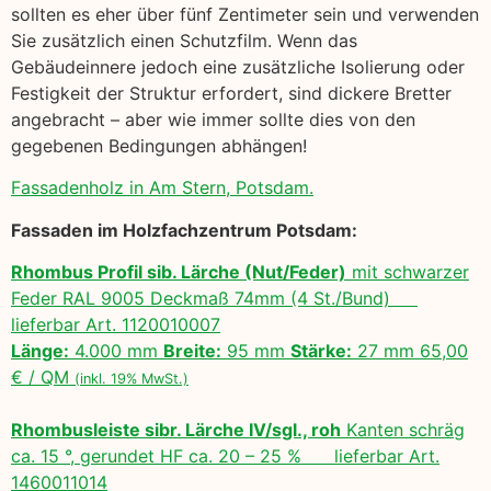
sollten es eher über fünf Zentimeter sein und verwenden
Sie zusätzlich einen Schutzfilm. Wenn das
Gebäudeinnere jedoch eine zusätzliche Isolierung oder
Festigkeit der Struktur erfordert, sind dickere Bretter
angebracht – aber wie immer sollte dies von den
gegebenen Bedingungen abhängen!
Fassadenholz in Am Stern, Potsdam.
Fassaden im Holzfachzentrum Potsdam:
Rhombus Profil sib. Lärche (Nut/Feder)
mit schwarzer
Feder RAL 9005 Deckmaß 74mm (4 St./Bund)
lieferbar Art. 1120010007
Länge:
4.000 mm
Breite:
95 mm
Stärke:
27 mm 65,00
€ / QM
(inkl. 19% MwSt.)
Rhombusleiste sibr. Lärche IV/sgl., roh
Kanten schräg
ca. 15 °, gerundet HF ca. 20 – 25 % lieferbar Art.
1460011014