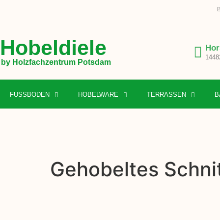
B
Hobeldiele
Hor
1448
by Holzfachzentrum Potsdam
FUSSBODEN
HOBELWARE
TERRASSEN
B
Gehobeltes Schnit