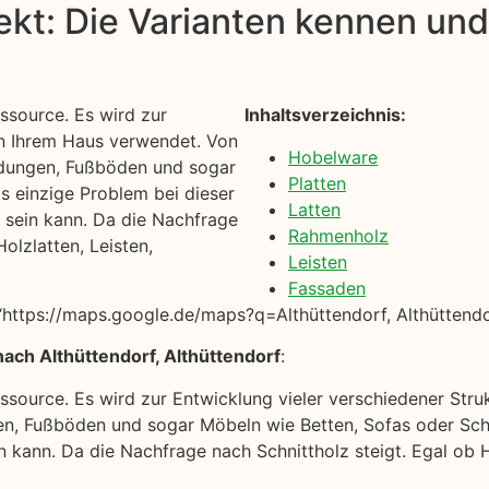
kt: Die Varianten kennen und 
ssource. Es wird zur
Inhaltsverzeichnis:
in Ihrem Haus verwendet. Von
Hobelware
idungen, Fußböden und sogar
Platten
s einzige Problem bei dieser
Latten
n sein kann. Da die Nachfrage
Rahmenholz
Holzlatten, Leisten,
Leisten
Fassaden
https://maps.google.de/maps?q=Althüttendorf, Althüttendo
ach Althüttendorf, Althüttendorf
:
ssource. Es wird zur Entwicklung vieler verschiedener Str
n, Fußböden und sogar Möbeln wie Betten, Sofas oder Schr
n kann. Da die Nachfrage nach Schnittholz steigt. Egal ob Ho