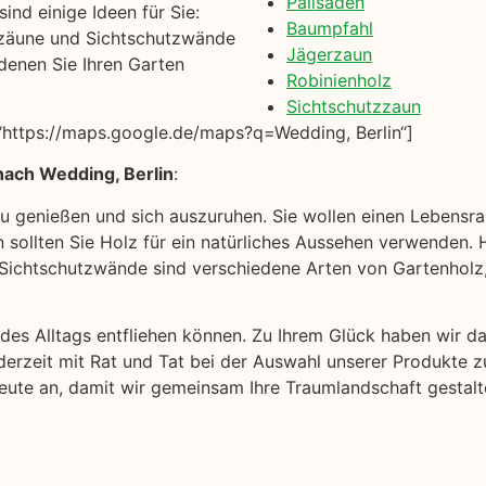
Palisaden
ind einige Ideen für Sie:
Baumpfahl
zäune und Sichtschutzwände
Jägerzaun
denen Sie Ihren Garten
Robinienholz
Sichtschutzzaun
https://maps.google.de/maps?q=Wedding, Berlin“]
nach Wedding, Berlin
:
 zu genießen und sich auszuruhen. Sie wollen einen Lebensr
sollten Sie Holz für ein natürliches Aussehen verwenden. Hi
chtschutzwände sind verschiedene Arten von Gartenholz, 
k des Alltags entfliehen können. Zu Ihrem Glück haben wir 
derzeit mit Rat und Tat bei der Auswahl unserer Produkte z
heute an, damit wir gemeinsam Ihre Traumlandschaft gestal