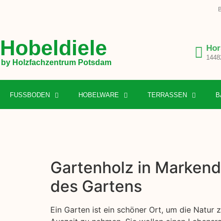
B
Hobeldiele
Hor
1448
by Holzfachzentrum Potsdam
FUSSBODEN
HOBELWARE
TERRASSEN
B
Gartenholz in Markend
des Gartens
Ein Garten ist ein schöner Ort, um die Natur 