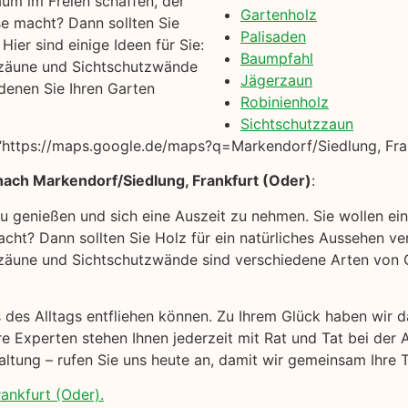
um im Freien schaffen, der
Gartenholz
se macht? Dann sollten Sie
Palisaden
ier sind einige Ideen für Sie:
Baumpfahl
zäune und Sichtschutzwände
Jägerzaun
denen Sie Ihren Garten
Robinienholz
Sichtschutzzaun
https://maps.google.de/maps?q=Markendorf/Siedlung, Fran
nach Markendorf/Siedlung, Frankfurt (Oder)
:
 zu genießen und sich eine Auszeit zu nehmen. Sie wollen e
cht? Dann sollten Sie Holz für ein natürliches Aussehen ver
äune und Sichtschutzwände sind verschiedene Arten von Ga
s des Alltags entfliehen können. Zu Ihrem Glück haben wir 
 Experten stehen Ihnen jederzeit mit Rat und Tat bei der 
ltung – rufen Sie uns heute an, damit wir gemeinsam Ihre 
ankfurt (Oder).