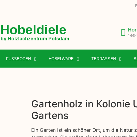
B
Hobeldiele
Hor
1448
by Holzfachzentrum Potsdam
FUSSBODEN
HOBELWARE
TERRASSEN
B
Gartenholz in Kolonie 
Gartens
Ein Garten ist ein schöner Ort, um die Natur 