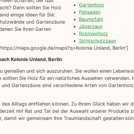
reien schaffen, der das
Gartenholz
acht? Dann sollten Sie Holz
Palisaden
ind einige Ideen für Sie:
Baumpfahl
chutzwände und Gartenzäune
Jägerzaun
denen Sie Ihren Garten
Robinienholz
Sichtschutzzaun
https://maps.google.de/maps?q=Kolonie Unland, Berlin“]
ach Kolonie Unland, Berlin
:
 zu genießen und sich auszuruhen. Sie wollen einen Lebensr
sollten Sie Holz für ein natürliches Aussehen verwenden. Hi
nd Gartenzäune sind verschiedene Arten von Gartenholz, 
s des Alltags entfliehen können. Zu Ihrem Glück haben wir
derzeit mit Rat und Tat bei der Auswahl unserer Produkte z
an, damit wir gemeinsam Ihre Traumlandschaft gestalten kön