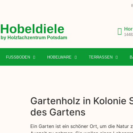
B
Hobeldiele
Hor
1448
by Holzfachzentrum Potsdam
FUSSBODEN
HOBELWARE
TERRASSEN
B
Gartenholz in Kolonie 
des Gartens
Ein Garten ist ein schöner Ort, um die Natur 