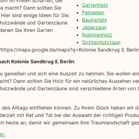
um im Freien schaffen, der
Gartenholz
se macht? Dann sollten Sie
Palisaden
ier sind einige Ideen für Sie:
Baumpfahl
chutzwände und Gartenzäune
Jägerzaun
denen Sie Ihren Garten
Robinienholz
Sichtschutzzaun
ttps://maps.google.de/maps?q=Kolonie Sandkrug II, Berlin
ch Kolonie Sandkrug II, Berlin
:
 zu genießen und sich eine Auszeit zu nehmen. Sie wollen e
cht? Dann sollten Sie Holz für ein natürliches Aussehen ver
hutzwände und Gartenzäune sind verschiedene Arten von Ga
s des Alltags entfliehen können. Zu Ihrem Glück haben wir
derzeit mit Rat und Tat bei der Auswahl der richtigen Prod
ch heute an, damit wir gemeinsam Ihre Traumlandschaft ges
in.