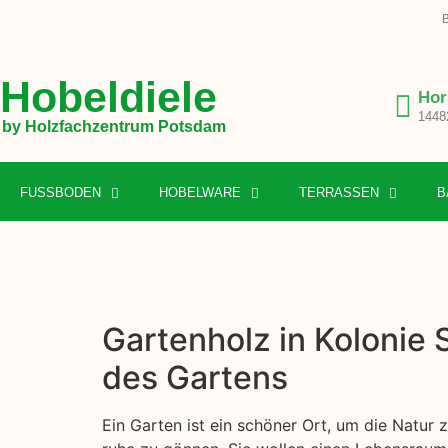
B
Hobeldiele
Hor
1448
by Holzfachzentrum Potsdam
FUSSBODEN
HOBELWARE
TERRASSEN
B
Gartenholz in Kolonie 
des Gartens
Ein Garten ist ein schöner Ort, um die Natur