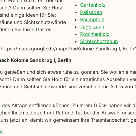
im Freien schaffen, der das
Gartenholz
acht? Dann sollten Sie Holz
Palisaden
ind einige Ideen für Sie:
Baumpfahl
zäune und Sichtschutzwände
Jägerzaun
denen Sie Ihren Garten
Robinienholz
Sichtschutzzaun
ttps://maps.google.de/maps?q=Kolonie Sandkrug I, Berlin
ach Kolonie Sandkrug I, Berlin
:
 zu genießen und sich etwas ruhe zu gönnen. Sie wollen ein
cht? Dann sollten Sie Holz für ein natürliches Aussehen ver
äune und Sichtschutzwände sind verschiedene Arten von Ga
s des Alltags entfliehen können. Zu Ihrem Glück haben wir
hen Ihnen jederzeit mit Rat und Tat bei der Auswahl unser
 uns jetzt an, damit wir gemeinsam Ihre Traumlandschaft ge
n.