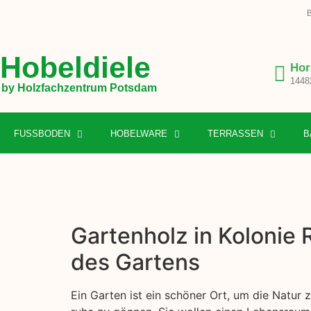
B
Hobeldiele
Hor
1448
by Holzfachzentrum Potsdam
FUSSBODEN
HOBELWARE
TERRASSEN
B
Gartenholz in Kolonie 
des Gartens
Ein Garten ist ein schöner Ort, um die Natur