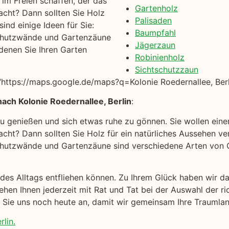
im Freien schaffen, der das
Gartenholz
acht? Dann sollten Sie Holz
Palisaden
ind einige Ideen für Sie:
Baumpfahl
chutzwände und Gartenzäune
Jägerzaun
denen Sie Ihren Garten
Robinienholz
Sichtschutzzaun
ttps://maps.google.de/maps?q=Kolonie Roedernallee, Berl
ach Kolonie Roedernallee, Berlin
:
 zu genießen und sich etwas ruhe zu gönnen. Sie wollen ein
cht? Dann sollten Sie Holz für ein natürliches Aussehen ver
hutzwände und Gartenzäune sind verschiedene Arten von Ga
k des Alltags entfliehen können. Zu Ihrem Glück haben wir 
hen Ihnen jederzeit mit Rat und Tat bei der Auswahl der r
n Sie uns noch heute an, damit wir gemeinsam Ihre Traumla
lin.