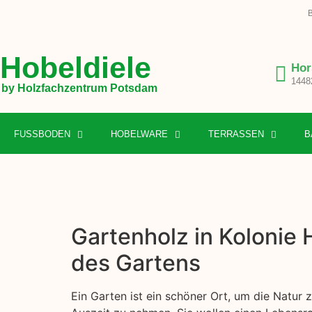
B
Hobeldiele
Hor
1448
by Holzfachzentrum Potsdam
FUSSBODEN
HOBELWARE
TERRASSEN
B
Gartenholz in Kolonie 
des Gartens
Ein Garten ist ein schöner Ort, um die Natur 