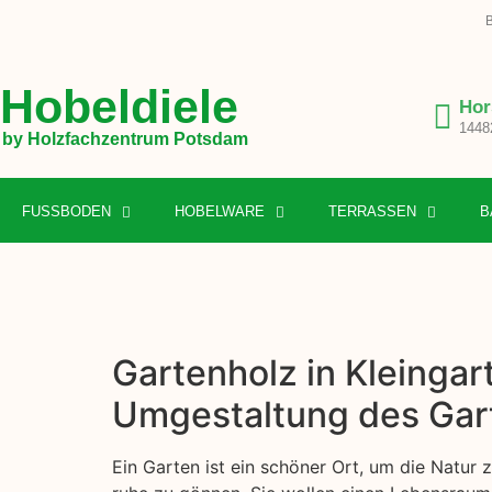
B
Hobeldiele
Hor
1448
by Holzfachzentrum Potsdam
FUSSBODEN
HOBELWARE
TERRASSEN
B
Gartenholz in Kleingar
Umgestaltung des Gar
Ein Garten ist ein schöner Ort, um die Natur