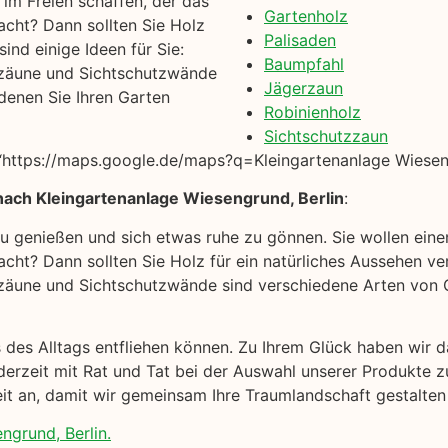
im Freien schaffen, der das
Gartenholz
acht? Dann sollten Sie Holz
Palisaden
ind einige Ideen für Sie:
Baumpfahl
zäune und Sichtschutzwände
Jägerzaun
denen Sie Ihren Garten
Robinienholz
Sichtschutzzaun
https://maps.google.de/maps?q=Kleingartenanlage Wieseng
nach Kleingartenanlage Wiesengrund, Berlin
:
 zu genießen und sich etwas ruhe zu gönnen. Sie wollen ein
cht? Dann sollten Sie Holz für ein natürliches Aussehen ver
äune und Sichtschutzwände sind verschiedene Arten von Ga
s des Alltags entfliehen können. Zu Ihrem Glück haben wir
derzeit mit Rat und Tat bei der Auswahl unserer Produkte z
eit an, damit wir gemeinsam Ihre Traumlandschaft gestalten
ngrund, Berlin.