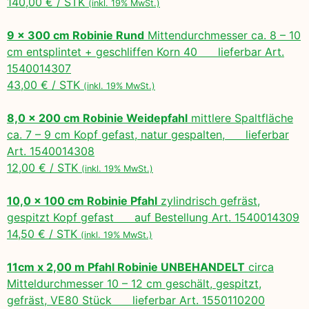
140,00 € / STK
(inkl. 19% MwSt.)
9 x 300 cm Robinie Rund
Mittendurchmesser ca. 8 – 10
cm entsplintet + geschliffen Korn 40 lieferbar Art.
1540014307
43,00 € / STK
(inkl. 19% MwSt.)
8,0 x 200 cm Robinie Weidepfahl
mittlere Spaltfläche
ca. 7 – 9 cm Kopf gefast, natur gespalten, lieferbar
Art. 1540014308
12,00 € / STK
(inkl. 19% MwSt.)
10,0 x 100 cm Robinie Pfahl
zylindrisch gefräst,
gespitzt Kopf gefast auf Bestellung Art. 1540014309
14,50 € / STK
(inkl. 19% MwSt.)
11cm x 2,00 m Pfahl Robinie UNBEHANDELT
circa
Mitteldurchmesser 10 – 12 cm geschält, gespitzt,
gefräst, VE80 Stück lieferbar Art. 1550110200