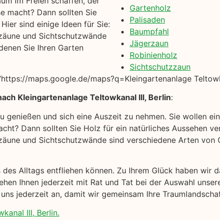
um im Freien schaffen, der
Gartenholz
se macht? Dann sollten Sie
Palisaden
ier sind einige Ideen für Sie:
Baumpfahl
zäune und Sichtschutzwände
Jägerzaun
denen Sie Ihren Garten
Robinienholz
Sichtschutzzaun
ttps://maps.google.de/maps?q=Kleingartenanlage Teltowkana
ch Kleingartenanlage Teltowkanal III, Berlin
:
 zu genießen und sich eine Auszeit zu nehmen. Sie wollen e
cht? Dann sollten Sie Holz für ein natürliches Aussehen ver
äune und Sichtschutzwände sind verschiedene Arten von Ga
s des Alltags entfliehen können. Zu Ihrem Glück haben wir
hen Ihnen jederzeit mit Rat und Tat bei der Auswahl unser
 uns jederzeit an, damit wir gemeinsam Ihre Traumlandscha
anal III, Berlin.