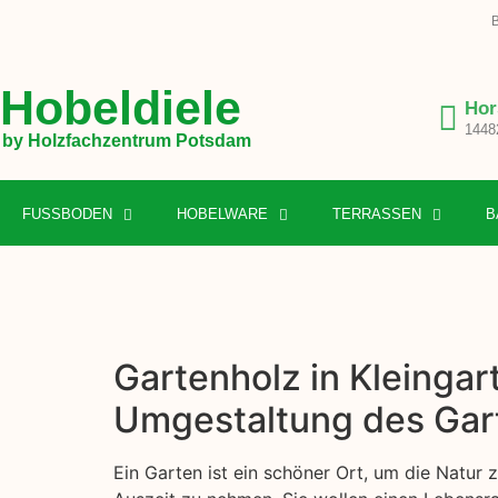
B
Hobeldiele
Hor
1448
by Holzfachzentrum Potsdam
FUSSBODEN
HOBELWARE
TERRASSEN
B
Gartenholz in Kleingart
Umgestaltung des Gar
Ein Garten ist ein schöner Ort, um die Natur 