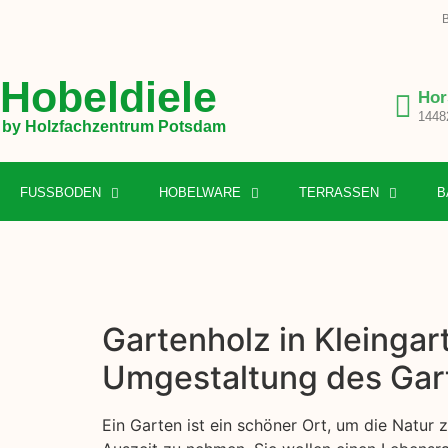
B
Hobeldiele
Hor
1448
by Holzfachzentrum Potsdam
FUSSBODEN
HOBELWARE
TERRASSEN
B
Gartenholz in Kleingar
Umgestaltung des Gar
Ein Garten ist ein schöner Ort, um die Natur 