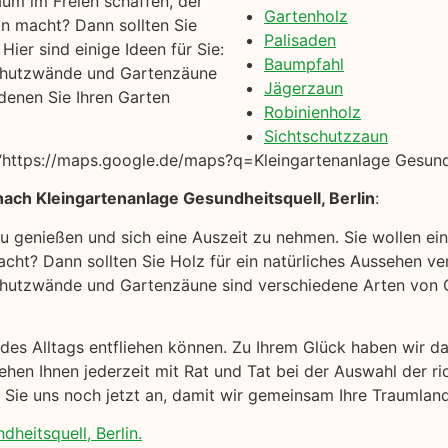
um im Freien schaffen, der
Gartenholz
on macht? Dann sollten Sie
Palisaden
ier sind einige Ideen für Sie:
Baumpfahl
chutzwände und Gartenzäune
Jägerzaun
denen Sie Ihren Garten
Robinienholz
Sichtschutzzaun
ttps://maps.google.de/maps?q=Kleingartenanlage Gesundhe
ach Kleingartenanlage Gesundheitsquell, Berlin
:
 zu genießen und sich eine Auszeit zu nehmen. Sie wollen e
cht? Dann sollten Sie Holz für ein natürliches Aussehen ver
hutzwände und Gartenzäune sind verschiedene Arten von Ga
k des Alltags entfliehen können. Zu Ihrem Glück haben wir d
hen Ihnen jederzeit mit Rat und Tat bei der Auswahl der r
n Sie uns noch jetzt an, damit wir gemeinsam Ihre Traumlan
heitsquell, Berlin.