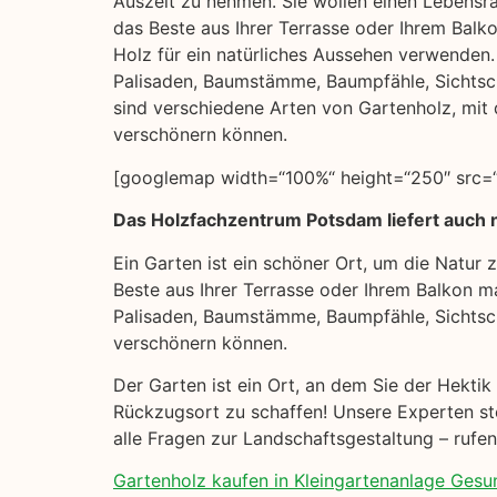
Auszeit zu nehmen. Sie wollen einen Lebensra
das Beste aus Ihrer Terrasse oder Ihrem Balk
Holz für ein natürliches Aussehen verwenden. H
Palisaden, Baumstämme, Baumpfähle, Sichts
sind verschiedene Arten von Gartenholz, mit 
verschönern können.
[googlemap width=“100%“ height=“250″ src=“h
Das Holzfachzentrum Potsdam liefert auch n
Ein Garten ist ein schöner Ort, um die Natur
Beste aus Ihrer Terrasse oder Ihrem Balkon ma
Palisaden, Baumstämme, Baumpfähle, Sichtsc
verschönern können.
Der Garten ist ein Ort, an dem Sie der Hekti
Rückzugsort zu schaffen! Unsere Experten ste
alle Fragen zur Landschaftsgestaltung – rufe
Gartenholz kaufen in Kleingartenanlage Gesund