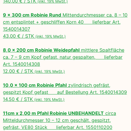
140,00 € / STK
(inkl. 19% MwSt.)
9 x 300 cm Robinie Rund
Mittendurchmesser ca. 8 – 10
cm entsplintet + geschliffen Korn 40 lieferbar Art.
1540014307
43,00 € / STK
(inkl. 19% MwSt.)
8,0 x 200 cm Robinie Weidepfahl
mittlere Spaltfläche
ca. 7 – 9 cm Kopf gefast, natur gespalten, lieferbar
Art. 1540014308
12,00 € / STK
(inkl. 19% MwSt.)
10,0 x 100 cm Robinie Pfahl
zylindrisch gefräst,
gespitzt Kopf gefast auf Bestellung Art. 1540014309
14,50 € / STK
(inkl. 19% MwSt.)
11cm x 2,00 m Pfahl Robinie UNBEHANDELT
circa
Mitteldurchmesser 10 – 12 cm geschält, gespitzt,
gefräst, VE80 Stück lieferbar Art. 1550110200