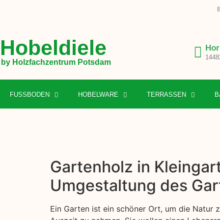
B
Hobeldiele
Hor
1448
by Holzfachzentrum Potsdam
FUSSBODEN
HOBELWARE
TERRASSEN
B
Gartenholz in Kleingar
Umgestaltung des Gar
Ein Garten ist ein schöner Ort, um die Natur 