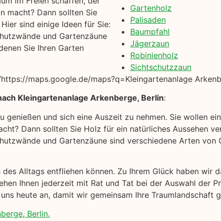
um im Freien schaffen, der
Gartenholz
on macht? Dann sollten Sie
Palisaden
ier sind einige Ideen für Sie:
Baumpfahl
chutzwände und Gartenzäune
Jägerzaun
denen Sie Ihren Garten
Robinienholz
Sichtschutzzaun
https://maps.google.de/maps?q=Kleingartenanlage Arkenber
nach Kleingartenanlage Arkenberge, Berlin
:
 zu genießen und sich eine Auszeit zu nehmen. Sie wollen e
cht? Dann sollten Sie Holz für ein natürliches Aussehen ver
hutzwände und Gartenzäune sind verschiedene Arten von Ga
s des Alltags entfliehen können. Zu Ihrem Glück haben wir
hen Ihnen jederzeit mit Rat und Tat bei der Auswahl der P
 uns heute an, damit wir gemeinsam Ihre Traumlandschaft g
berge, Berlin.