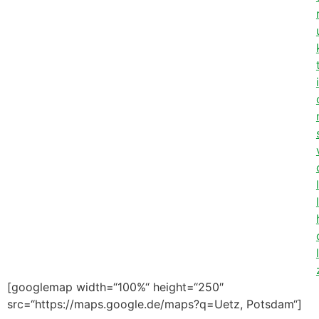
i
l
l
l
[googlemap width=“100%“ height=“250″
src=“https://maps.google.de/maps?q=Uetz, Potsdam“]