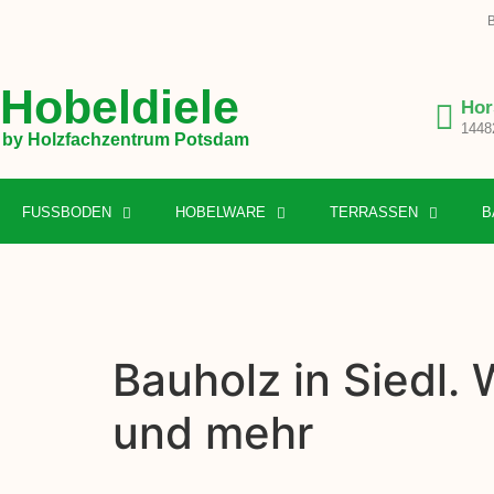
B
Hobeldiele
Hor
1448
by Holzfachzentrum Potsdam
FUSSBODEN
HOBELWARE
TERRASSEN
B
Bauholz in Siedl.
und mehr