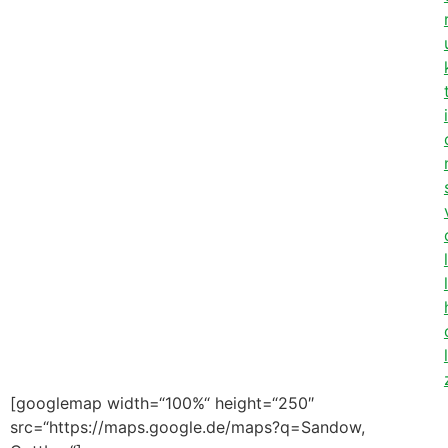
i
l
l
l
[googlemap width=“100%“ height=“250″
src=“https://maps.google.de/maps?q=Sandow,