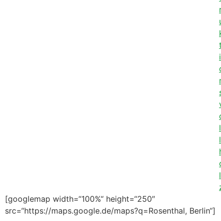
i
l
l
l
[googlemap width=“100%“ height=“250″
src=“https://maps.google.de/maps?q=Rosenthal, Berlin“]