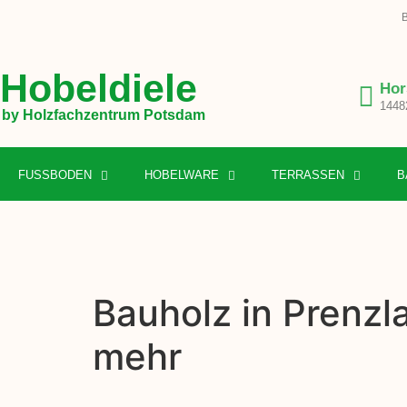
B
Hobeldiele
Hor
1448
by Holzfachzentrum Potsdam
FUSSBODEN
HOBELWARE
TERRASSEN
B
Bauholz in Prenzl
mehr